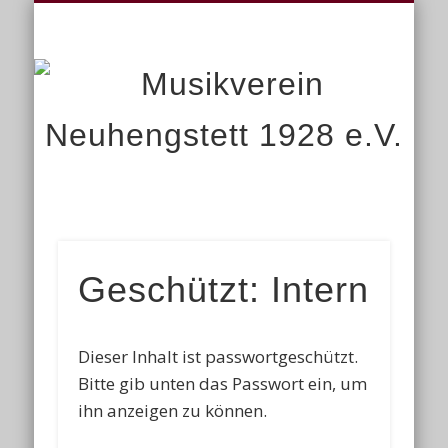
STARTSEITE
IMPRESSUM
ORCHESTER
KONTAKT
TERMINE
JUGEND
VEREIN
LINKS
M
Ne
Geschützt: Intern
Dieser Inhalt ist passwortgeschützt.
Bitte gib unten das Passwort ein, um
ihn anzeigen zu können.